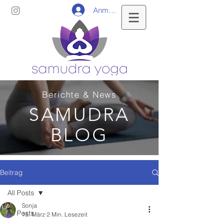
Anmelden
Berichte & News
SAMUDRA
BLOG
Beitrag
All Posts
Sonja
All Posts
15. März
2 Min. Lesezeit