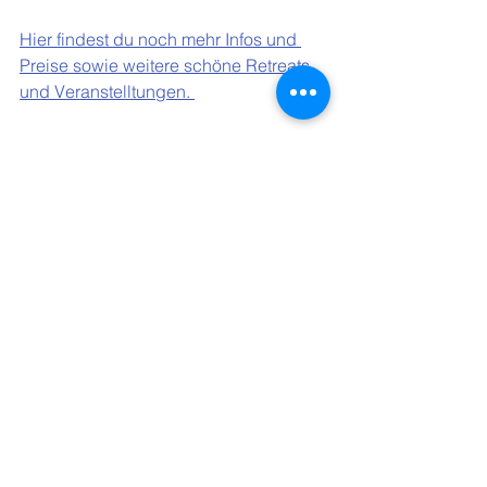
Hier findest du noch mehr Infos und 
Preise sowie weitere schöne Retreats 
und Veranstelltungen. 
Meditation
Achtsamkeit
Yoga Retreat
Yoga Ferien
Empowerment Yoga
Balance
tägliche Routine
Yoga Philosophie
Retreat
Yoga Urlaub
Pranayama
Urvertrauen
Yoga Nidra
Thai Yoga Massage
Yogatherapie
ahimsa
loslassen
Vinyasa Yoga
Yin Yoga
Hatha Yoga
Yoga Retreat Schweiz
Achtsamkeit
Yoga
Yoga Retreat