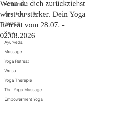
Wenn du dich zurückziehst
Achtsamkeit
wirst du stärker. Dein Yoga
Spendenprojekte
Retreat vom 28.07. -
Rezepte
Yoga
02.08.2026
Ayurveda
Massage
Yoga Retreat
Watsu
Yoga Therapie
Thai Yoga Massage
Empowerment Yoga