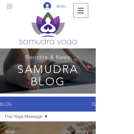
Anmelden
Berichte & News
SAMUDRA
BLOG
BLOG
Thai Yoga Massage
All Posts
Sonja