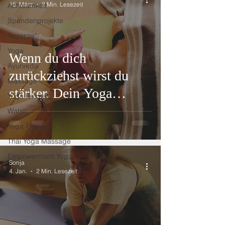
15. März
2 Min. Lesezeit
Achtsamkeit
Spendenprojekte
Rezepte
Yoga
Wenn du dich
Ayurveda
zurückziehst wirst du
Massage
stärker. Dein Yoga
Yoga Retreat
Retreat vom 28.07. -
Watsu
02.08.2026
Yoga Therapie
Thai Yoga Massage
Empowerment Yoga
Sonja
4. Jan.
2 Min. Lesezeit