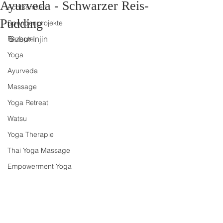
Ayurveda - Schwarzer Reis-
Achtsamkeit
Pudding
Spendenprojekte
Bubur Injin 
Rezepte
Yoga
Ayurveda
Massage
Yoga Retreat
Watsu
Yoga Therapie
Thai Yoga Massage
Empowerment Yoga