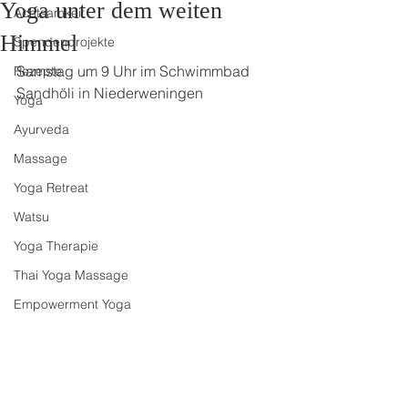
Yoga unter dem weiten
Achtsamkeit
Himmel
Spendenprojekte
Samstag um 9 Uhr im Schwimmbad 
Rezepte
Sandhöli in Niederweningen
Yoga
Ayurveda
Massage
Yoga Retreat
Watsu
Yoga Therapie
Thai Yoga Massage
Empowerment Yoga