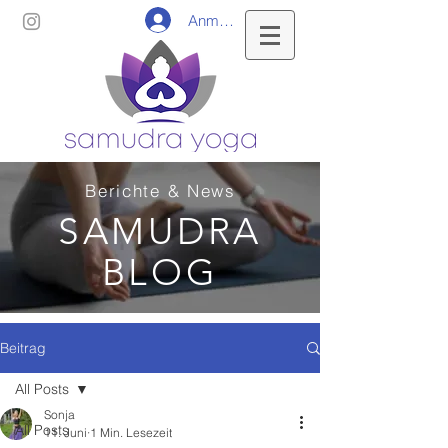
Anmelden
Berichte & News
SAMUDRA
BLOG
Beitrag
All Posts
Sonja
All Posts
11. Juni
1 Min. Lesezeit