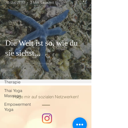
26. Juli 2022
2 Min. Lesezeit
Achtsamkeit
Spendenprojekte
Rezepte
Yoga
Ayurveda
Die Welt ist so, wie du
Massage
sie siehst...
Yoga
Retreat
Watsu
Yoga
Therapie
Thai Yoga
Massage
Folge mir auf sozialen Netzwerken!
Empowerment
Yoga