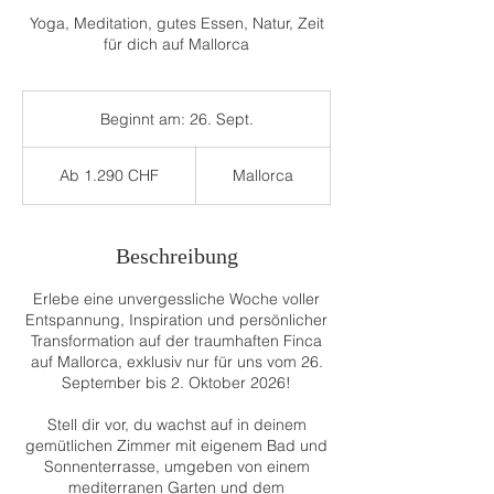
Yoga, Meditation, gutes Essen, Natur, Zeit
für dich auf Mallorca
Beginnt am: 26. Sept.
B
e
Ab
g
1.290
Ab 1.290 CHF
Mallorca
Schweizer
i
Franken
n
n
t
Beschreibung
a
m
Erlebe eine unvergessliche Woche voller
:
Entspannung, Inspiration und persönlicher
2
Transformation auf der traumhaften Finca
6
auf Mallorca, exklusiv nur für uns vom 26.
.
September bis 2. Oktober 2026!
S
e
Stell dir vor, du wachst auf in deinem
p
gemütlichen Zimmer mit eigenem Bad und
t
Sonnenterrasse, umgeben von einem
.
mediterranen Garten und dem